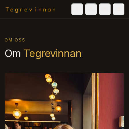
Välj tema
Logga in
Varukorg
Men
OM OSS
Om
Tegrevinnan