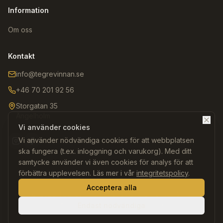
Information
Om oss
Kontakt
info@tegrevinnan.se
+46 70 201 92 56
Storgatan 35
Ängelholm
Vi använder cookies
Vi använder nödvändiga cookies för att webbplatsen
Instagram
Facebook
ska fungera (t.ex. inloggning och varukorg). Med ditt
samtycke använder vi även cookies för analys för att
förbättra upplevelsen. Läs mer i vår
integritetspolicy
.
Acceptera alla
©
2026
Tegrevinnan. Alla rättigheter förbehållna.
Köpvillkor
Integritetspolicy
Admin
Endast nödvändiga