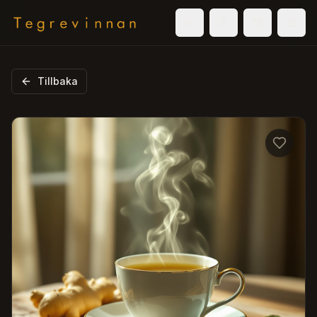
Välj tema
Logga in
Varukorg
Men
Tillbaka