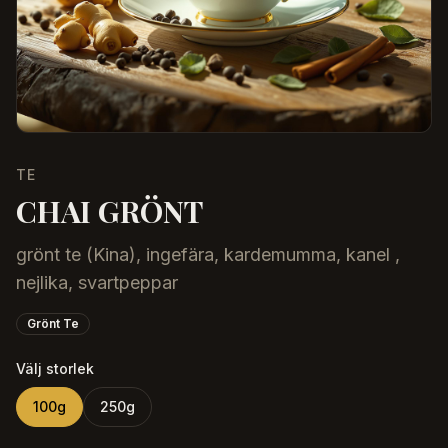
TE
CHAI GRÖNT
grönt te (Kina), ingefära, kardemumma, kanel ,
nejlika, svartpeppar
Grönt Te
Välj storlek
100
g
250
g