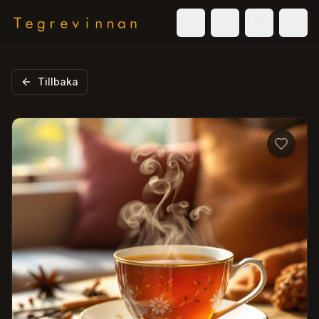
Välj tema
Logga in
Varukorg
Men
Tillbaka