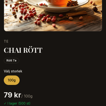
TE
CHAI RÖTT
Rött Te
Välj storlek
100
g
79 kr
/
100
g
✓ I lager (
500
st)