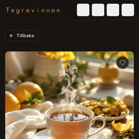
Välj tema
Logga in
Varukorg
Men
Tillbaka