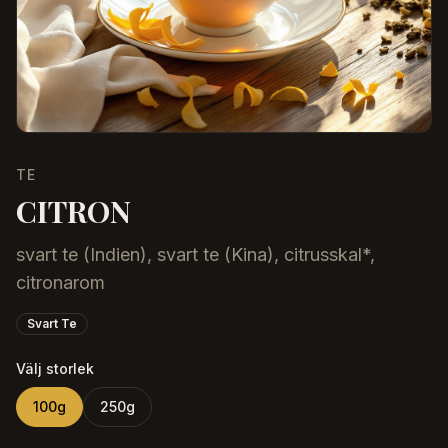
TE
CITRON
svart te (Indien), svart te (Kina), citrusskal*,
citronarom
Svart Te
Välj storlek
100
g
250
g