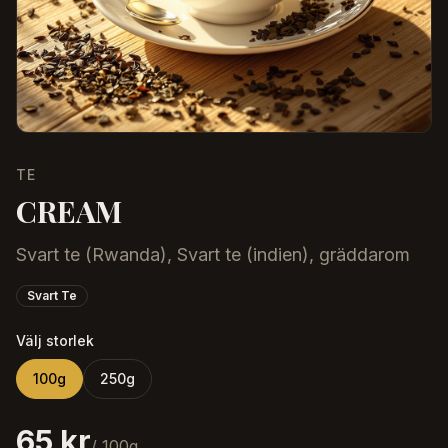
TE
CREAM
Svart te (Rwanda), Svart te (indien), gräddarom
Svart Te
Välj storlek
100
g
250
g
65 kr
/
100
g