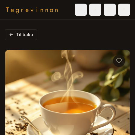
Välj tema
Logga in
Varukorg
Men
Tillbaka