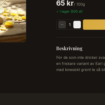
65 kr
/
100
g
✓ I lager (
500
st)
1
Beskrivning
För de som inte dricker sva
en friskare variant av Ear
med kinesiskt grönt te så bl