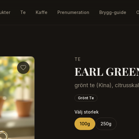
ukter
Te
Kaffe
Prenumeration
Brygg-guide
O
TE
EARL GREE
grönt te (Kina), citrussk
Grönt Te
Välj storlek
100
g
250
g