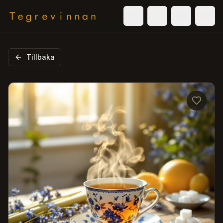
Välj tema
Logga in
Varukorg
Men
Tillbaka