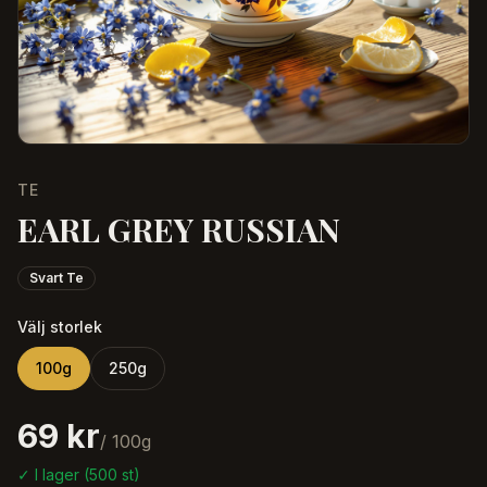
TE
EARL GREY RUSSIAN
Svart Te
Välj storlek
100
g
250
g
69 kr
/
100
g
✓ I lager (
500
st)