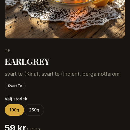
TE
EARLGREY
svart te (Kina), svart te (Indien), bergamottarom
Svart Te
Välj storlek
100
g
250
g
59 kr
/
100
g