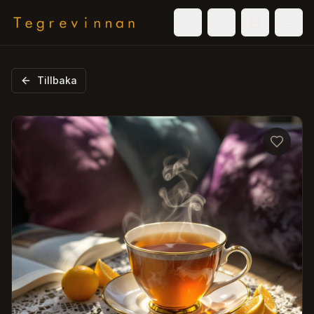
Välj tema
Logga in
Varukorg
Men
Tillbaka