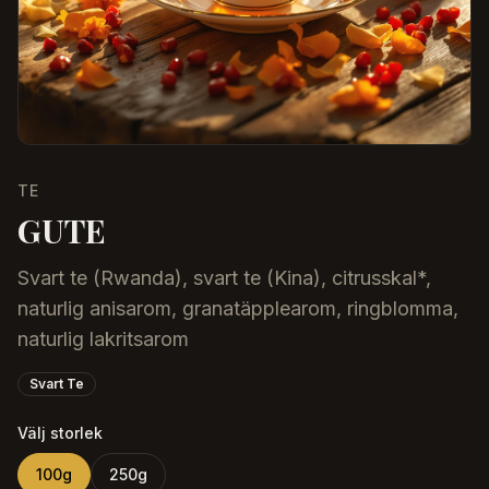
TE
GUTE
Svart te (Rwanda), svart te (Kina), citrusskal*,
naturlig anisarom, granatäpplearom, ringblomma,
naturlig lakritsarom
Svart Te
Välj storlek
100
g
250
g