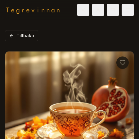
Välj tema
Logga in
Varukorg
Men
Tillbaka