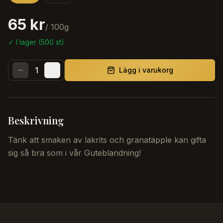
65 kr
/
100
g
✓ I lager (
500
st)
1
Lägg i varukorg
Beskrivning
Tänk att smaken av lakrits och granatäpple kan gifta
sig så bra som i vår Guteblandning!