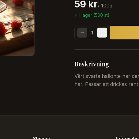
59 kr
/
100
g
✓ I lager (
500
st)
1
Beskrivning
Vårt svarta hallonte har d
har. Passar att drickas ren
Shoppa
Informati