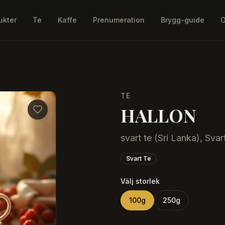
ukter
Te
Kaffe
Prenumeration
Brygg-guide
O
TE
HALLON
svart te (Sri Lanka), Svar
Svart Te
Välj storlek
100
g
250
g