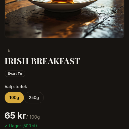
TE
IRISH BREAKFAST
Svart Te
Välj storlek
100
g
250
g
65 kr
/
100
g
✓ I lager (
500
st)