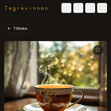
Välj tema
Logga in
Varukorg
Men
Tillbaka