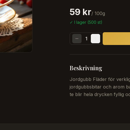
59 kr
/
100
g
✓ I lager (
500
st)
1
Beskrivning
Jordgubb Fläder för verkli
jordgubbsbitar och arom b
te blir hela drycken fyllig 