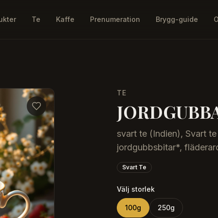
ukter
Te
Kaffe
Prenumeration
Brygg-guide
O
TE
JORDGUBBA
svart te (Indien), Svart 
jordgubbsbitar*, flädera
Svart Te
Välj storlek
100
g
250
g