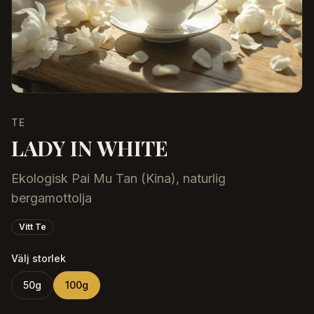
TE
LADY IN WHITE
Ekologisk Pai Mu Tan (Kina), naturlig
bergamottolja
Vitt Te
Välj storlek
50
g
100
g