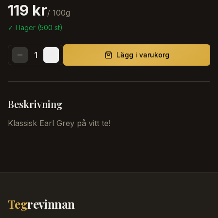
119 kr
/
100
g
✓ I lager (
500
st)
1
Lägg i varukorg
Beskrivning
Klassisk Earl Grey på vitt te!
Teg
revinnan