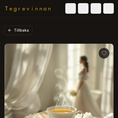
Välj tema
Logga in
Varukorg
Men
Tillbaka