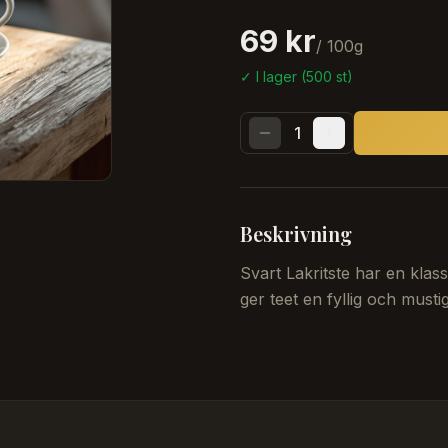
69 kr
/
100
g
✓ I lager (
500
st)
1
Beskrivning
Svart Lakritste har en klass
ger teet en fyllig och musti