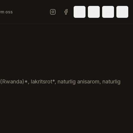
m oss
Sök
Välj tema
Logga in
Varu
Instagram
Facebook
 (Rwanda)*, lakritsrot*, naturlig anisarom, naturlig