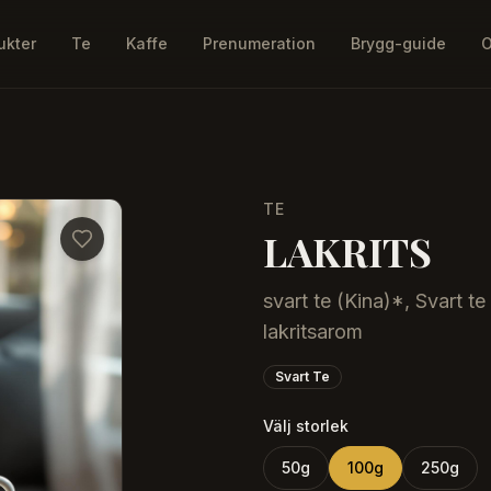
ukter
Te
Kaffe
Prenumeration
Brygg-guide
O
TE
LAKRITS
svart te (Kina)*, Svart te
lakritsarom
Svart Te
Välj storlek
50
g
100
g
250
g