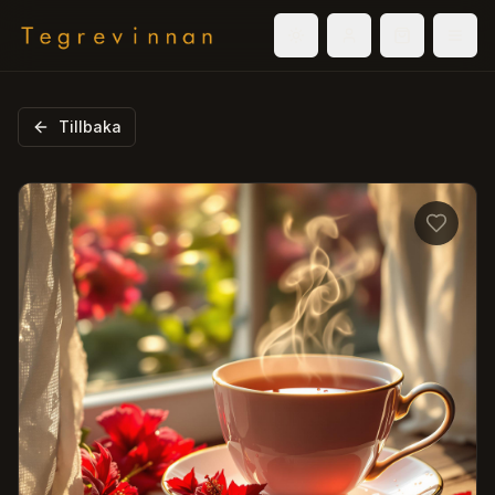
Välj tema
Logga in
Varukorg
Men
Tillbaka