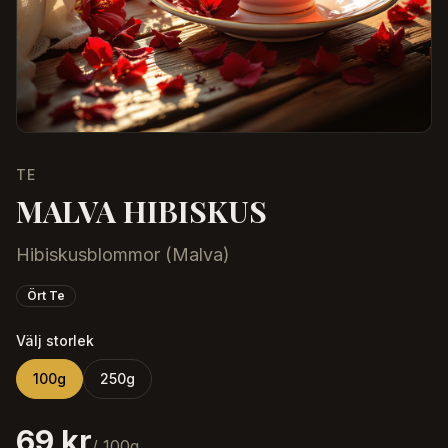
TE
MALVA HIBISKUS
Hibiskusblommor (Malva)
Ört Te
Välj storlek
100
g
250
g
69 kr
/
100
g