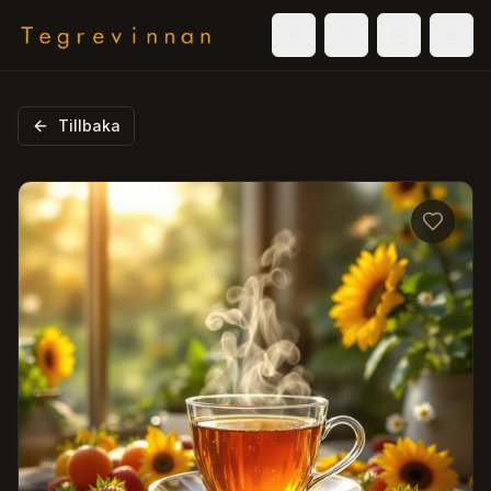
Välj tema
Logga in
Varukorg
Men
Tillbaka