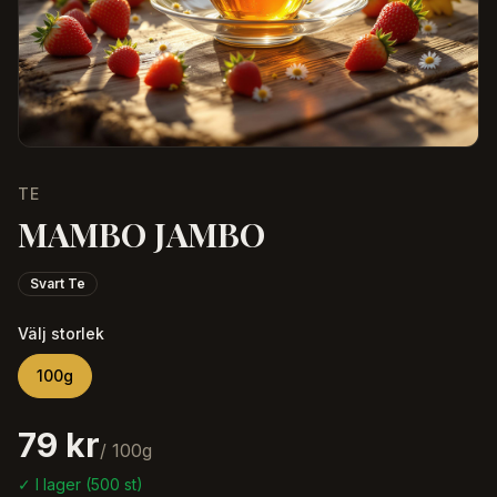
TE
MAMBO JAMBO
Svart Te
Välj storlek
100
g
79 kr
/
100
g
✓ I lager (
500
st)