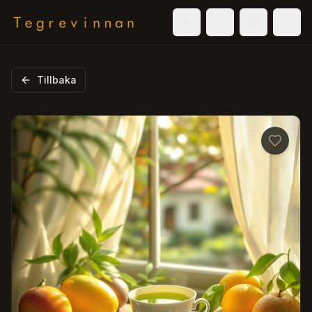
Välj tema
Logga in
Varukorg
Men
Tillbaka