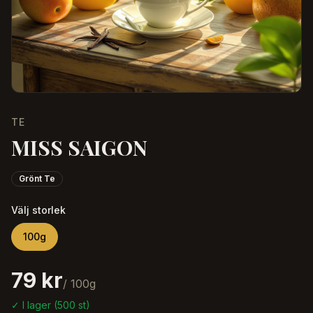
TE
MISS SAIGON
Grönt Te
Välj storlek
100
g
79 kr
/
100
g
✓ I lager (
500
st)