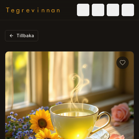
Välj tema
Logga in
Varukorg
Men
Tillbaka