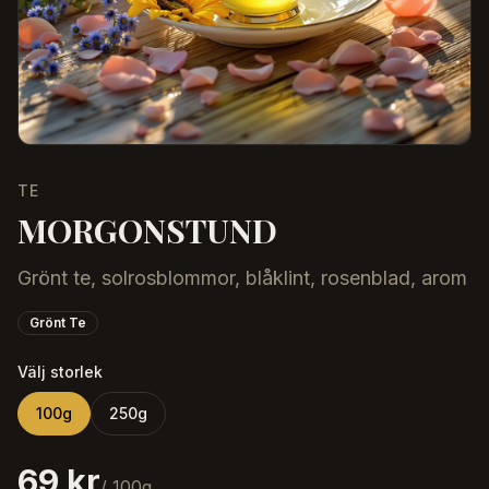
TE
MORGONSTUND
Grönt te, solrosblommor, blåklint, rosenblad, arom
Grönt Te
Välj storlek
100
g
250
g
69 kr
/
100
g