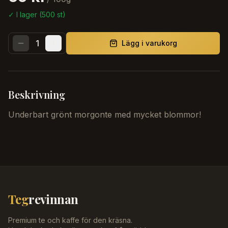
✓ I lager (
500
st)
1
Lägg i varukorg
Beskrivning
Underbart grönt morgonte med mycket blommor!
Teg
revinnan
Premium te och kaffe för den kräsna.