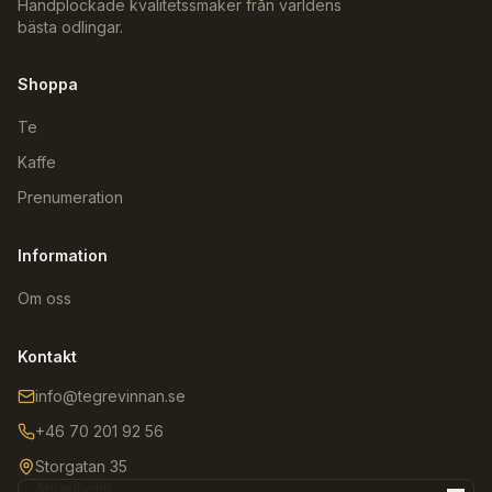
Handplockade kvalitetssmaker från världens
bästa odlingar.
Shoppa
Te
Kaffe
Prenumeration
Information
Om oss
Kontakt
info@tegrevinnan.se
+46 70 201 92 56
Storgatan 35
Ängelholm