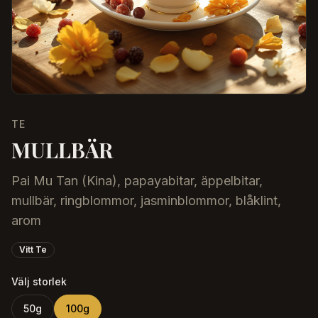
TE
MULLBÄR
Pai Mu Tan (Kina), papayabitar, äppelbitar,
mullbär, ringblommor, jasminblommor, blåklint,
arom
Vitt Te
Välj storlek
50
g
100
g