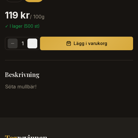
119 kr
/
100
g
✓ I lager (
500
st)
1
Lägg i varukorg
Beskrivning
Söta mullbär!
Teg
revinnan