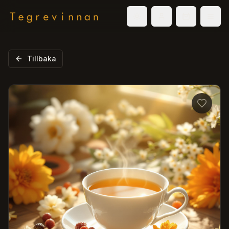
Välj tema
Logga in
Varukorg
Men
Tillbaka