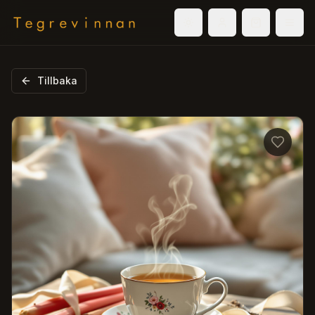
Välj tema
Logga in
Varukorg
Men
Tillbaka