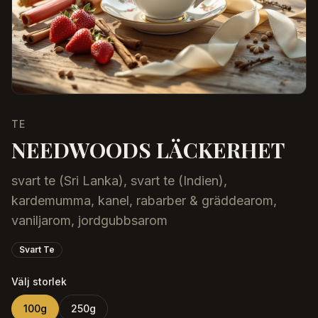
TE
NEEDWOODS LÄCKERHET
svart te (Sri Lanka), svart te (Indien),
kardemumma, kanel, rabarber & gräddearom,
vaniljarom, jordgubbsarom
Svart Te
Välj storlek
100
g
250
g