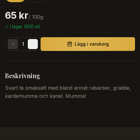
65 kr
/
100
g
✓ I lager (
500
st)
1
Lägg i varukorg
Beskrivning
Svart te smaksatt med bland annat rabarber, grädde,
kardemumma och kanel. Mumma!