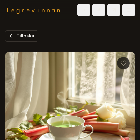
Välj tema
Logga in
Varukorg
Men
Tillbaka