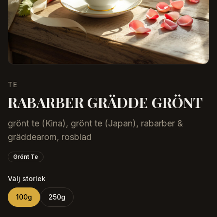
TE
RABARBER GRÄDDE GRÖNT
grönt te (Kina), grönt te (Japan), rabarber &
gräddearom, rosblad
Grönt Te
Välj storlek
100
g
250
g