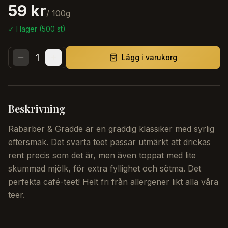
59 kr
/
100
g
✓ I lager (
500
st)
1
Lägg i varukorg
Beskrivning
Rabarber & Grädde är en gräddig klassiker med syrlig
eftersmak. Det svarta teet passar utmärkt att drickas
rent precis som det är, men även toppat med lite
skummad mjölk, för extra fyllighet och sötma. Det
perfekta café-teet! Helt fri från allergener likt alla våra
teer.