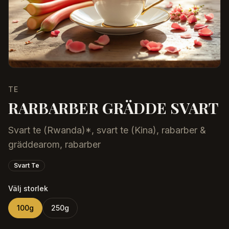
TE
RARBARBER GRÄDDE SVART
Svart te (Rwanda)*, svart te (Kina), rabarber &
gräddearom, rabarber
Svart Te
Välj storlek
100
g
250
g