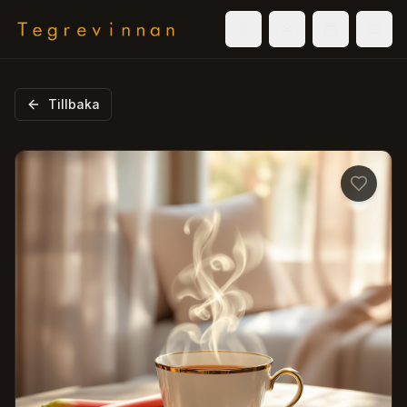
Välj tema
Logga in
Varukorg
Men
Tillbaka