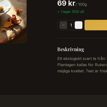
69 kr
/
100
g
✓ I lager (
500
st)
1
Beskrivning
Ett ekologiskt svart te frå
Plantagen kallas för Rukeri,
möjliga kvalitet. Teet är fri