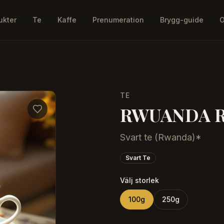
ukter
Te
Kaffe
Prenumeration
Brygg-guide
O
TE
RWUANDA R
Svart te (Rwanda)*
Svart Te
Välj storlek
100
g
250
g