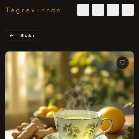
Välj tema
Logga in
Varukorg
Men
Tillbaka