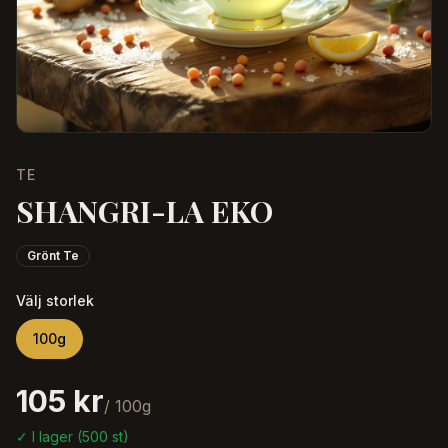
TE
SHANGRI-LA EKO
Grönt Te
Välj storlek
100
g
105 kr
/
100
g
✓ I lager (
500
st)