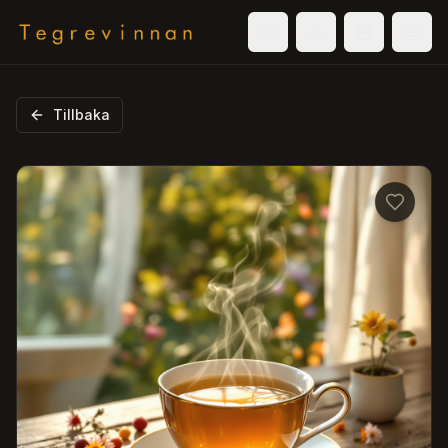
Välj tema
Logga in
Varukorg
Men
Tillbaka