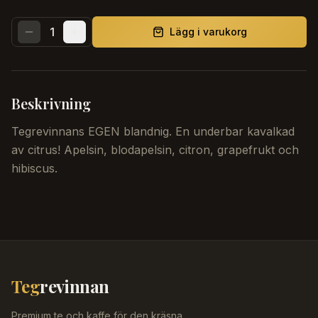
1
Lägg i varukorg
Beskrivning
Tegrevinnans EGEN blandnig. En underbar kavalkad
av citrus! Apelsin, blodapelsin, citron, grapefrukt och
hibiscus.
Teg
revinnan
Premium te och kaffe för den kräsna.