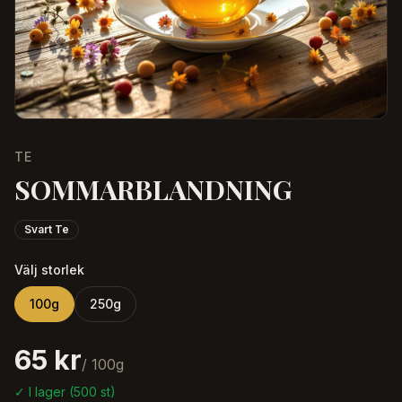
TE
SOMMARBLANDNING
Svart Te
Välj storlek
100
g
250
g
65 kr
/
100
g
✓ I lager (
500
st)