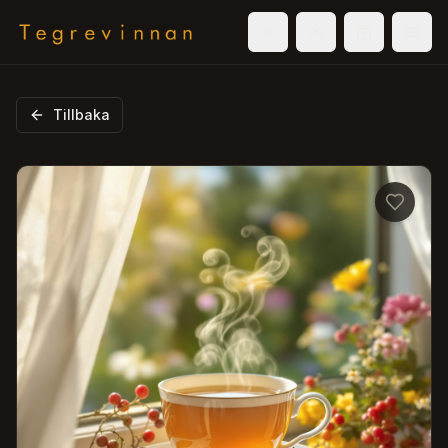
Välj tema
Logga in
Varukorg
Men
Tillbaka