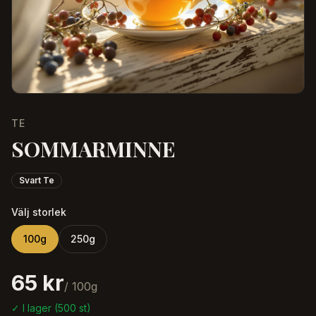
TE
SOMMARMINNE
Svart Te
Välj storlek
100
g
250
g
65 kr
/
100
g
✓ I lager (
500
st)