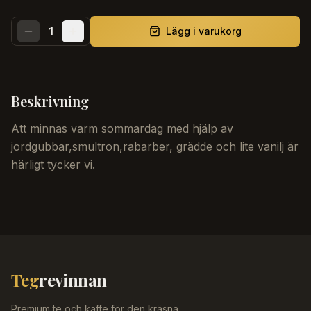
1
Lägg i varukorg
Beskrivning
Att minnas varm sommardag med hjälp av
jordgubbar,smultron,rabarber, grädde och lite vanilj är
härligt tycker vi.
Teg
revinnan
Premium te och kaffe för den kräsna.