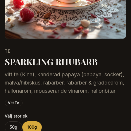
TE
SPARKLING RHUBARB
vitt te (Kina), kanderad papaya (papaya, socker),
malva/hibiskus, rabarber, rabarber & gräddearom,
hallonarom, mousserande vinarom, hallonbitar
Vitt Te
Välj storlek
50
g
100
g