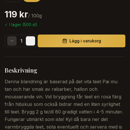
119 kr
/
100
g
✓ I lager (
500
st)
1
Lägg i varukorg
Beskrivning
Denna blandning är baserad på det vita teet Pai mu
tan och har smak av rabarber, hallon och
mousserande vin. Vid bryggning får teet en rosa färg
från hibskus som också bidrar med en liten syrlighet
till teet. Brygg 2 g te/dl 80 gradigt vatten i 4-5 minuter.
Fungerar utmärkt som iste! Kyl då bara ner det
varmbryggda teet, söta eventuellt och servera med is