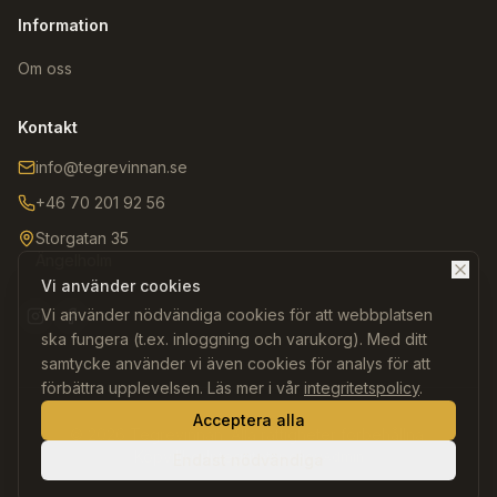
Information
Om oss
Kontakt
info@tegrevinnan.se
+46 70 201 92 56
Storgatan 35
Ängelholm
Vi använder cookies
Vi använder nödvändiga cookies för att webbplatsen
Instagram
Facebook
ska fungera (t.ex. inloggning och varukorg). Med ditt
samtycke använder vi även cookies för analys för att
förbättra upplevelsen. Läs mer i vår
integritetspolicy
.
Acceptera alla
©
2026
Tegrevinnan. Alla rättigheter förbehållna.
Köpvillkor
Integritetspolicy
Admin
Endast nödvändiga