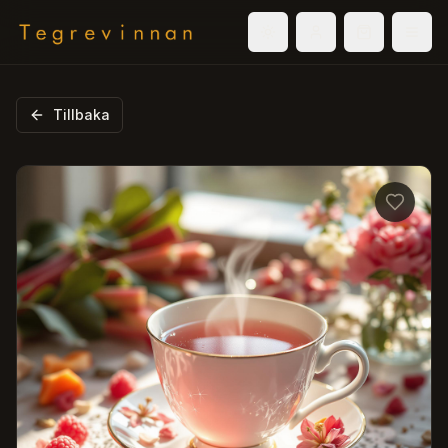
Välj tema
Logga in
Varukorg
Men
Tillbaka