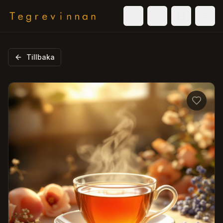
Välj tema
Logga in
Varukorg
Men
Tillbaka