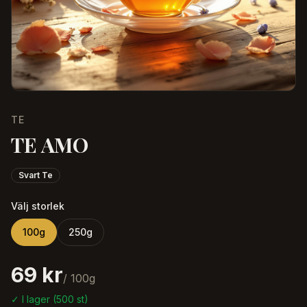
TE
TE AMO
Svart Te
Välj storlek
100
g
250
g
69 kr
/
100
g
✓ I lager (
500
st)