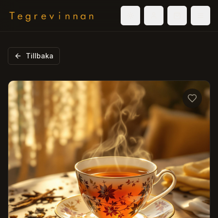
Välj tema
Logga in
Varukorg
Men
Tillbaka