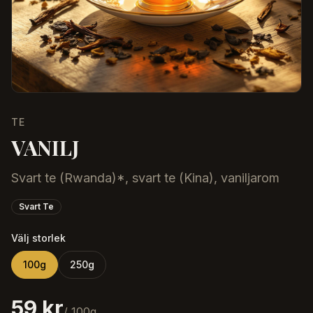
TE
VANILJ
Svart te (Rwanda)*, svart te (Kina), vaniljarom
Svart Te
Välj storlek
100
g
250
g
59 kr
/
100
g