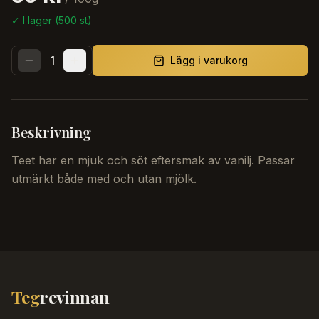
✓ I lager (
500
st)
1
Lägg i varukorg
Beskrivning
Teet har en mjuk och söt eftersmak av vanilj. Passar
utmärkt både med och utan mjölk.
Teg
revinnan