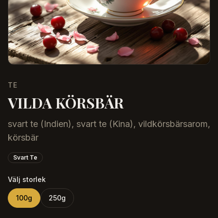
TE
VILDA KÖRSBÄR
svart te (Indien), svart te (Kina), vildkörsbärsarom,
körsbär
Svart Te
Välj storlek
100
g
250
g