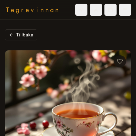
Välj tema
Logga in
Varukorg
Men
Tillbaka