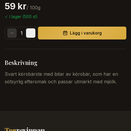
59 kr
/
100
g
✓ I lager (
500
st)
1
Lägg i varukorg
Beskrivning
Svart körsbärste med bitar av körsbär, som har en
sötsyrlig eftersmak och passar utmärkt med mjölk.
Teg
revinnan