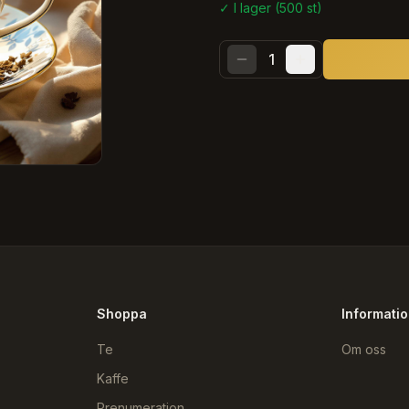
✓ I lager (
500
st)
1
Shoppa
Informati
Te
Om oss
Kaffe
Prenumeration