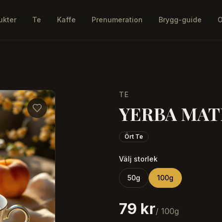
ukter
Te
Kaffe
Prenumeration
Brygg-guide
O
TE
YERBA MAT
Ört Te
Välj storlek
50
g
100
g
79 kr
/
100
g