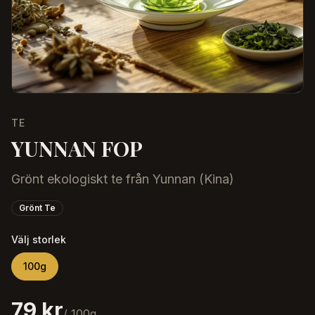
TE
YUNNAN FOP
Grönt ekologiskt te från Yunnan (Kina)
Grönt Te
Välj storlek
100
g
79 kr
/
100
g