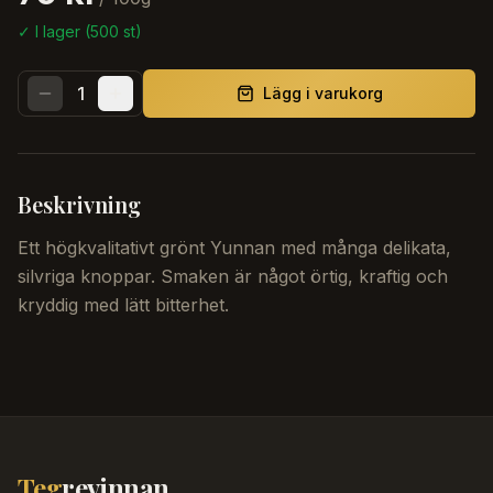
✓ I lager (
500
st)
1
Lägg i varukorg
Beskrivning
Ett högkvalitativt grönt Yunnan med många delikata,
silvriga knoppar. Smaken är något örtig, kraftig och
kryddig med lätt bitterhet.
Teg
revinnan