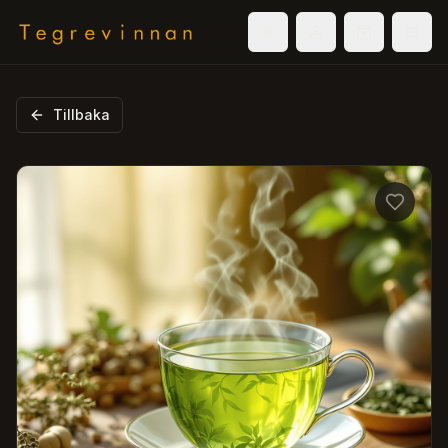
Välj tema
Logga in
Varukorg
Men
Tillbaka